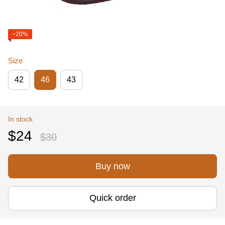
−20%
Size
42
46
43
In stock
$24
$30
Buy now
Quick order