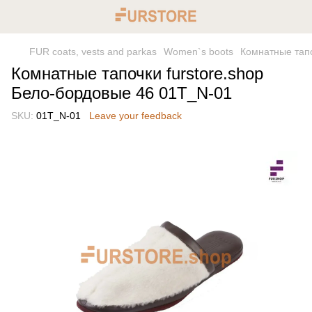
FUR coats, vests and parkas
Women`s boots
Комнатные тапо
Комнатные тапочки furstore.shop
Бело-бордовые 46 01T_N-01
SKU:
01T_N-01
Leave your feedback