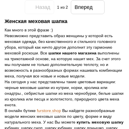
Назад
Вперед
1
из 2
Женская меховая шапка
Как много в этой фразе :)
Невозможно представить образ женщины у которой есть
меховая одежда, без качественного и стильного головного
убора, который как ничто другое дополнит эту гармонию
меховой роскоши. Все
шапки нашего магазина
выполнены
на трикотажной основе, на которую нашит мех. За счет этого
мы получаем не только дополнительную теплоту, но и
возможность в разнообразных формах нашивать комбинации
меха, получая все новые и новые модели.
На сегодня у нас представлены такие цветовые вариации:
черные меховые шапки из нутрии, норки, кролика или
онадтры., себристые шапки из меха чернобурки, белые шапки
из кролика или песца и золотистого, природного цвета меха
енота.
В онлайн бутике
furstore.shop
Вы найдете разнообразные
модели женских меховых шапок по цвету, форме и виду
натурального меха. У нас Вы можете
купить меховую шапку
кубанку, шапку сноп, шапку кубанку, шапку донышко, шапку