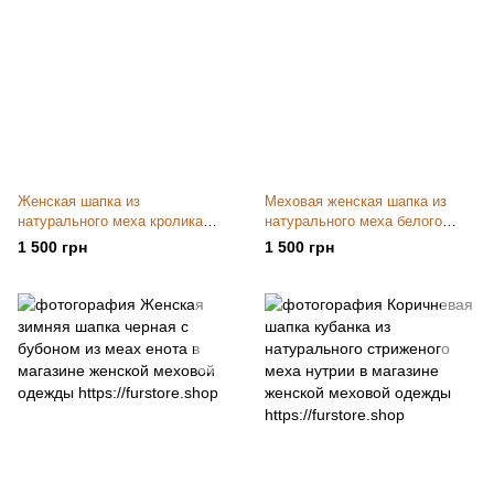
Женская шапка из
Меховая женская шапка из
натурального меха кролика
натурального меха белого
РЕКС
песца
1 500 грн
1 500 грн