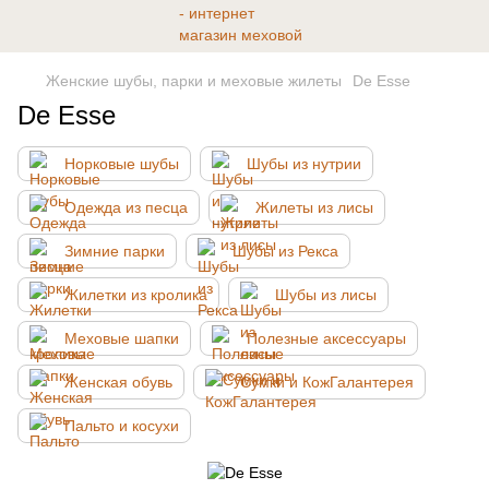
Женские шубы, парки и меховые жилеты
De Esse
De Esse
Норковые шубы
Шубы из нутрии
Одежда из песца
Жилеты из лисы
Зимние парки
Шубы из Рекса
Жилетки из кролика
Шубы из лисы
Меховые шапки
Полезные аксессуары
Женская обувь
Сумки и КожГалантерея
Пальто и косухи