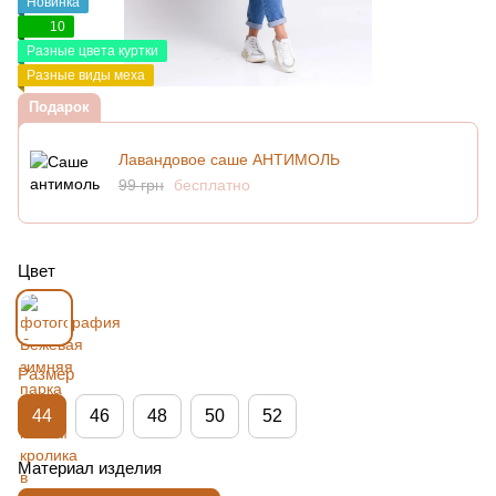
Новинка
10
Разные цвета куртки
Разные виды меха
Подарок
Лавандовое саше АНТИМОЛЬ
99 грн
бесплатно
Цвет
Размер
44
46
48
50
52
Материал изделия