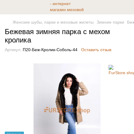
Женские шубы, парки и меховые жилеты
Зимние парки
Беж
Бежевая зимняя парка с мехом
кролика
Артикул:
П20-Беж-Кролик-Соболь-44
Оставить отзыв