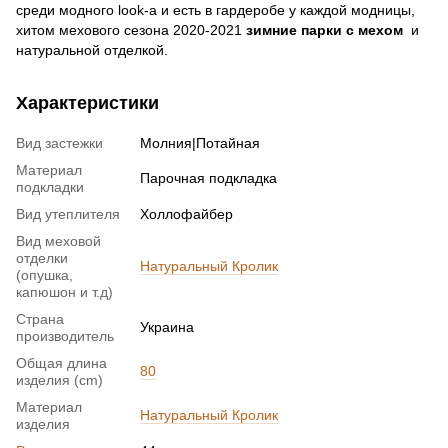
среди модного look-а и есть в гардеробе у каждой модницы,
хитом мехового сезона 2020-2021
зимние парки с мехом
и
натуральной отделкой.
Характеристики
Вид застежки
Молния|Потайная
Материал
Парочная подкладка
подкладки
Вид утеплителя
Холлофайбер
Вид меховой
отделки
Натуральный Кролик
(опушка,
капюшон и т.д)
Страна
Украина
производитель
Общая длина
80
изделия (cm)
Материал
Натуральный Кролик
изделия