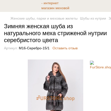
Женские шубы, парки и меховые жилеты
Шубы из нутрии
З
Зимняя женская шуба из
натурального меха стриженой нутрии
серебристого цвета
Артикул:
М16-Серебро-15/1
Оставить отзыв