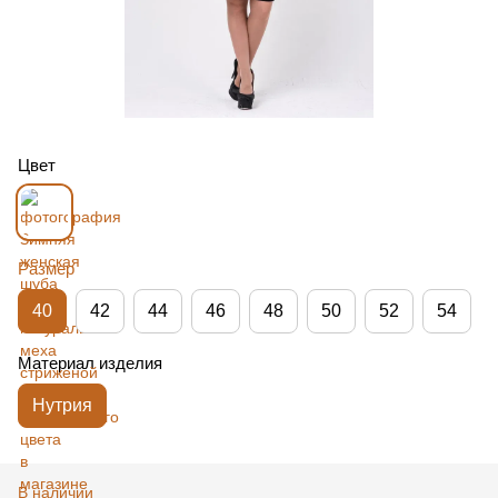
Цвет
Размер
40
42
44
46
48
50
52
54
Материал изделия
Нутрия
В наличии