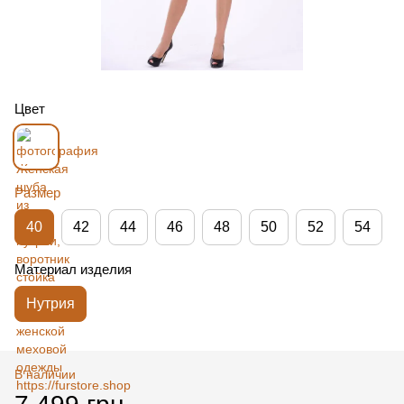
Цвет
Размер
40
42
44
46
48
50
52
54
Материал изделия
Нутрия
В наличии