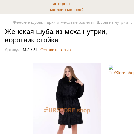
Женские шубы, парки и меховые жилеты
Шубы из нутрии
Ж
Женская шуба из меха нутрии,
воротник стойка
Артикул:
М-17-Ч
Оставить отзыв