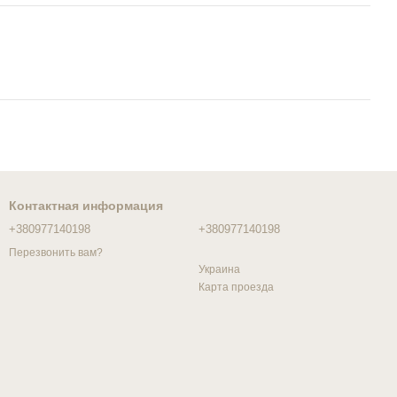
Контактная информация
+380977140198
+380977140198
Перезвонить вам?
Украина
Карта проезда