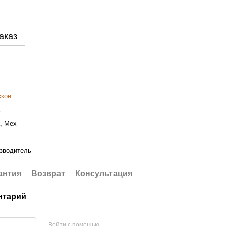
аказ
кое
, Мех
зводитель
антия
Возврат
Консультация
нтарий
Войти с помощью