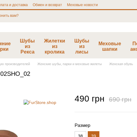
лата и доставка
Обмен и возврат
Меховые новости
онить вам?
Шубы
Жилетки
Шубы
мние
Меховые
П
из
из
из
рки
шапки
ак
Рекса
кролика
лисы
щих производителей
Женские шубы, парки и меховые жилеты
Женская обувь
9 02SHO_02
490 грн
690 грн
Размер
38
39