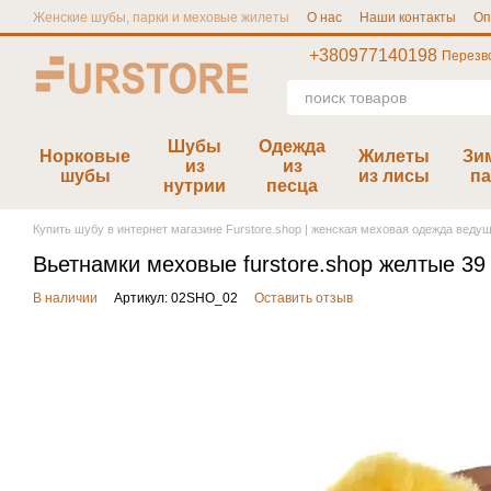
Перейти к основному контенту
Женские шубы, парки и меховые жилеты
О нас
Наши контакты
Оп
Отзывы furstore.shop
Публичная Оферта
Размерная сетка
+380977140198
Перезв
Шубы
Одежда
Норковые
Жилеты
Зи
из
из
шубы
из лисы
па
нутрии
песца
Купить шубу в интернет магазине Furstore.shop | женская меховая одежда веду
Вьетнамки меховые furstore.shop желтые 3
В наличии
Артикул: 02SHO_02
Оставить отзыв