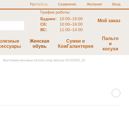
Сравнение
Рус
Укр
Eng
Желания
Вход
График работы:
Будние:
10:00–19:00
Мой заказ
Сб:
10:00–16:00
ВС:
11:00–14:00
Пальто
олезные
Женская
Сумки и
и
сессуары
обувь
КожГалантерея
косухи
Вьетнамки меховые furstore.shop желтые 39 02SHO_02