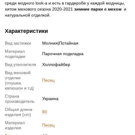
среди модного look-а и есть в гардеробе у каждой модницы,
хитом мехового сезона 2020-2021
зимние парки с мехом
и
натуральной отделкой.
Характеристики
Вид застежки
Молния|Потайная
Материал
Парочная подкладка
подкладки
Вид утеплителя
Холлофайбер
Вид меховой
отделки
Песец
(опушка,
капюшон и т.д)
Страна
Украина
производитель
Общая длина
80
изделия (cm)
Материал
Песец
изделия