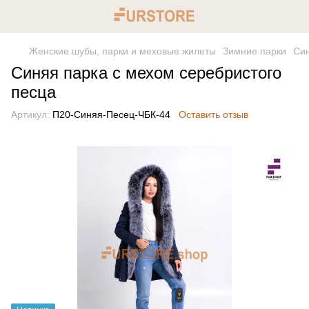
Женские шубы, парки и меховые жилеты
Зимние парки
Син
Синяя парка с мехом серебристого
песца
Артикул:
П20-Cиняя-Песец-ЧБК-44
Оставить отзыв