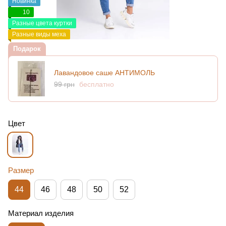
Новинка
10
Разные цвета куртки
Разные виды меха
Подарок
Лавандовое саше АНТИМОЛЬ
99 грн
бесплатно
Цвет
Размер
44
46
48
50
52
Материал изделия