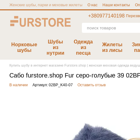
Перейти к основному контенту
Женские шубы, парки и меховые жилеты
О нас
Наши контакты
Оп
Отзывы furstore.shop
Публичная Оферта
Размерная сетка
+380977140198
Перезв
Шубы
Одежда
Норковые
Жилеты
Зи
из
из
шубы
из лисы
па
нутрии
песца
Купить шубу в интернет магазине Furstore.shop | женская меховая одежда веду
Сабо furstore.shop Fur серо-голубые 39 02B
В наличии
Артикул: 02BP_K40-07
Оставить отзыв