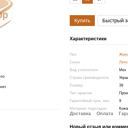
Купить
Быстрый з
Характеристики
Пол
Женс
Сезон
Лето
Вид утеплителя
Мех
Страна производитель
Укра
Размер
39
Тип гарантии
Прои
Гарантийный срок, мес.
9
Материал подкладки
Кожа
Доставка
Оплата
Гар
Новый отзыв или комме