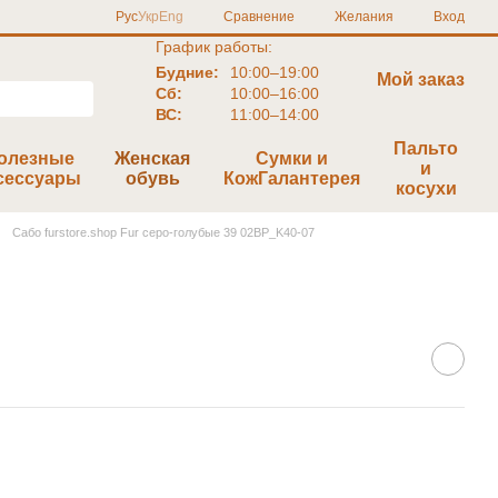
Сравнение
Рус
Укр
Eng
Желания
Вход
График работы:
Будние:
10:00–19:00
Мой заказ
Сб:
10:00–16:00
ВС:
11:00–14:00
Пальто
олезные
Женская
Сумки и
и
сессуары
обувь
КожГалантерея
косухи
Сабо furstore.shop Fur серо-голубые 39 02BP_K40-07