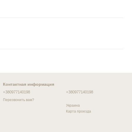
Контактная информация
+380977140198
+380977140198
Перезвонить вам?
Украина
Карта проезда