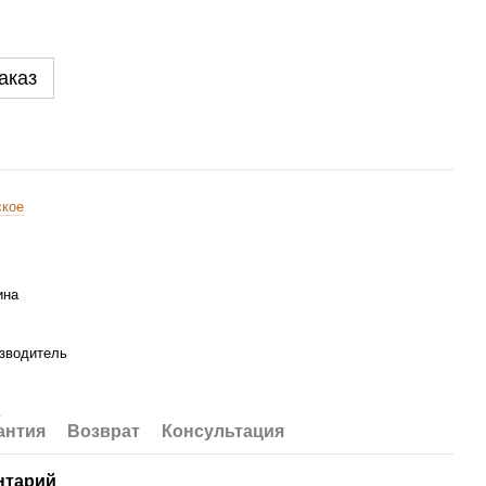
аказ
кое
ина
зводитель
антия
Возврат
Консультация
нтарий