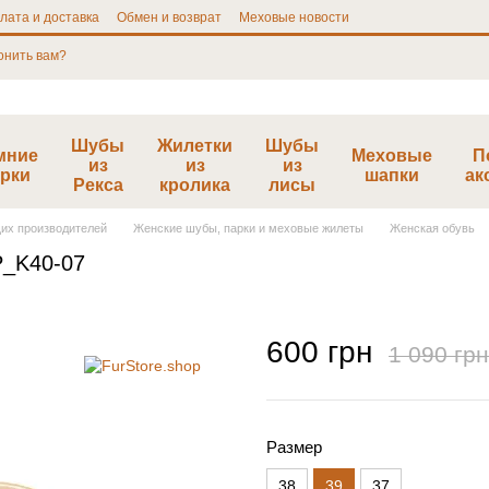
лата и доставка
Обмен и возврат
Меховые новости
онить вам?
Шубы
Жилетки
Шубы
мние
Меховые
П
из
из
из
рки
шапки
ак
Рекса
кролика
лисы
щих производителей
Женские шубы, парки и меховые жилеты
Женская обувь
P_K40-07
600 грн
1 090 грн
Размер
38
39
37