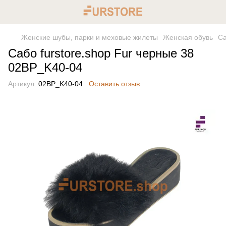
Женские шубы, парки и меховые жилеты
Женская обувь
Са
Сабо furstore.shop Fur черные 38
02BP_K40-04
Артикул:
02BP_K40-04
Оставить отзыв