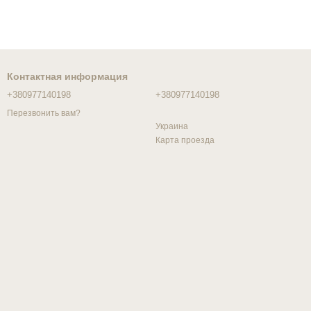
Контактная информация
+380977140198
+380977140198
Перезвонить вам?
Украина
Карта проезда