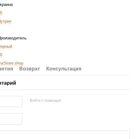
краина
5
Нутрия
Производитель
Черный
0
urStore.shop
антия
Возврат
Консультация
нтарий
Войти с помощью