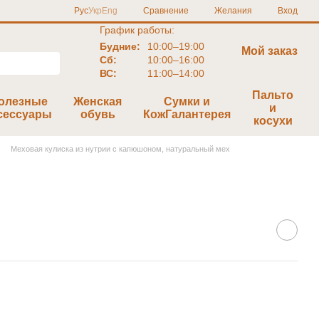
Сравнение
Рус
Укр
Eng
Желания
Вход
График работы:
Будние:
10:00–19:00
Мой заказ
Сб:
10:00–16:00
ВС:
11:00–14:00
Пальто
олезные
Женская
Сумки и
и
сессуары
обувь
КожГалантерея
косухи
Меховая кулиска из нутрии с капюшоном, натуральный мех