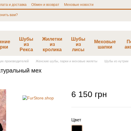
лата и доставка
Обмен и возврат
Меховые новости
онить вам?
Шубы
Жилетки
Шубы
мние
Меховые
П
из
из
из
рки
шапки
ак
Рекса
кролика
лисы
щих производителей
Женские шубы, парки и меховые жилеты
Шубы из нутрии
атуральный мех
6 150 грн
Цвет