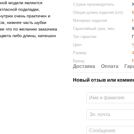
нной модели является
Страна производитель
У
атласной подкладки,
Общая длина изделия (cm)
6
утрии очень практичен и
Материал изделия
см, нижняя часть шубки
Гарантийный срок, мес.
9
ие что по желанию заказчика
 цвета либо длины, капюшон
Тип гарантии
Цвет
Размер
4
Бренд
F
Доставка
Оплата
Гар
Новый отзыв или комме