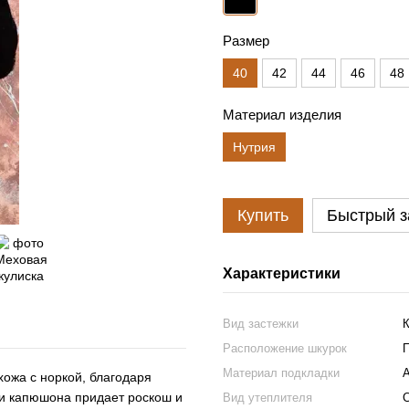
Размер
40
42
44
46
48
Материал изделия
Нутрия
Купить
Быстрый з
Характеристики
Вид застежки
Расположение шкурок
Материал подкладки
А
хожа с норкой, благодаря
ии капюшона придает роскош и
Вид утеплителя