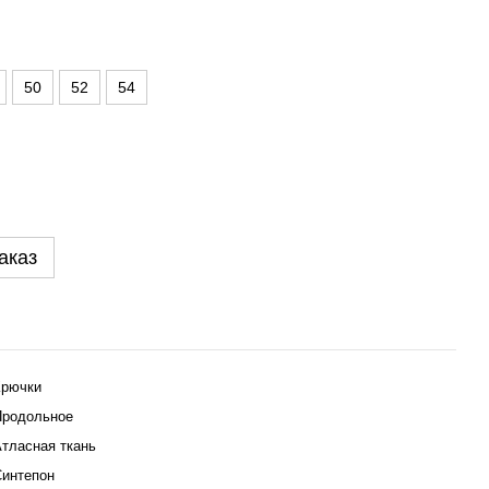
50
52
54
аказ
Крючки
Продольное
тласная ткань
Синтепон