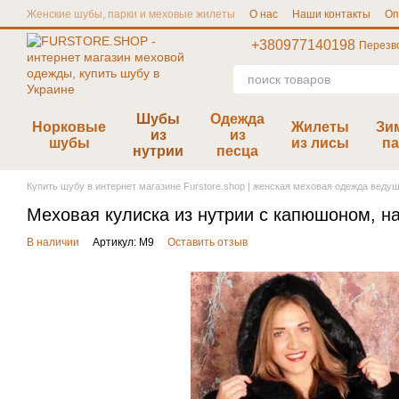
Перейти к основному контенту
Женские шубы, парки и меховые жилеты
О нас
Наши контакты
Оп
Отзывы furstore.shop
Публичная Оферта
Размерная сетка
+380977140198
Перезв
Шубы
Одежда
Норковые
Жилеты
Зи
из
из
шубы
из лисы
па
нутрии
песца
Купить шубу в интернет магазине Furstore.shop | женская меховая одежда веду
Меховая кулиска из нутрии с капюшоном, н
В наличии
Артикул: М9
Оставить отзыв