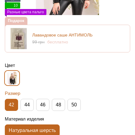
10
Разные цвета пальто
Подарок
Лавандовое саше АНТИМОЛЬ
99 грн
бесплатно
Цвет
Размер
42
44
46
48
50
Материал изделия
Натуральная шерсть