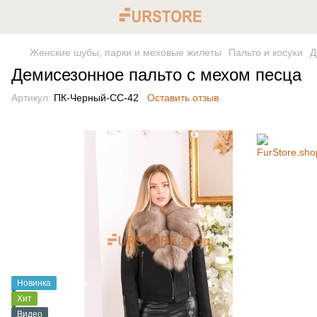
Женские шубы, парки и меховые жилеты
Пальто и косухи
Д
Демисезонное пальто с мехом песца
Артикул:
ПК-Черный-СС-42
Оставить отзыв
Новинка
Хит
Видео