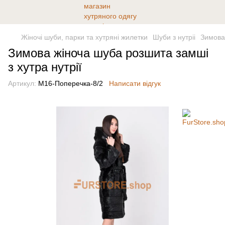
Жіночі шуби, парки та хутряні жилетки
Шуби з нутріі
Зимова 
Зимова жіноча шуба розшита замші
з хутра нутрії
Артикул:
М16-Поперечка-8/2
Написати відгук