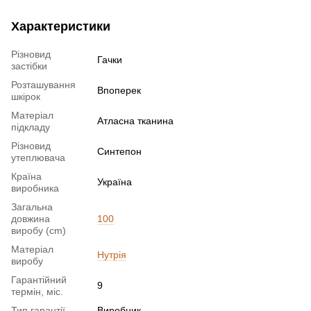
Характеристики
Різновид
Гачки
застібки
Розташування
Впоперек
шкірок
Матеріал
Атласна тканина
підкладу
Різновид
Синтепон
утеплювача
Країна
Україна
виробника
Загальна
довжина
100
виробу (cm)
Матеріал
Нутрія
виробу
Гарантійний
9
термін, міс.
Тип гарантії
Виробник