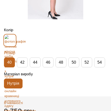
Колір
Розмір
40
42
44
46
48
50
52
54
Матеріал виробу
Нутрія
В наявності