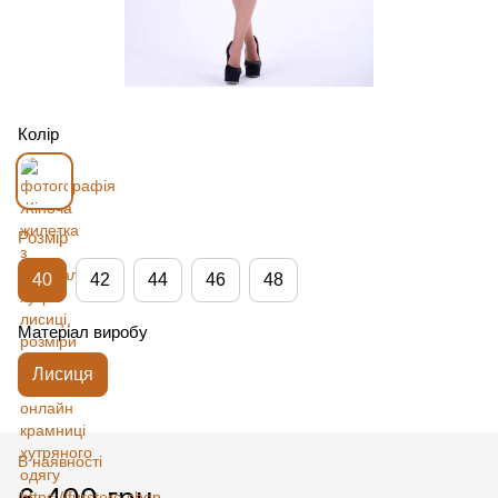
Колір
Розмір
40
42
44
46
48
Матеріал виробу
Лисиця
В наявності