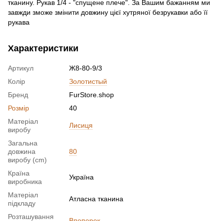
тканину. Рукав 1/4 - "спущене плече". За Вашим бажанням ми
завжди зможе змінити довжину цієї хутряної безрукавки або її
рукава
Характеристики
Артикул
Ж8-80-9/3
Колір
Золотистый
Бренд
FurStore.shop
Розмір
40
Матеріал
Лисиця
виробу
Загальна
довжина
80
виробу (cm)
Країна
Україна
виробника
Матеріал
Атласна тканина
підкладу
Розташування
Впоперек