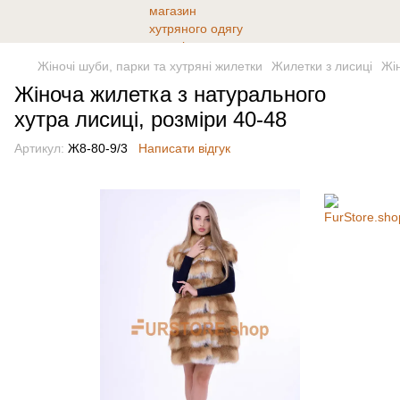
Жіночі шуби, парки та хутряні жилетки
Жилетки з лисиці
Жін
Жіноча жилетка з натурального
хутра лисиці, розміри 40-48
Артикул:
Ж8-80-9/3
Написати відгук