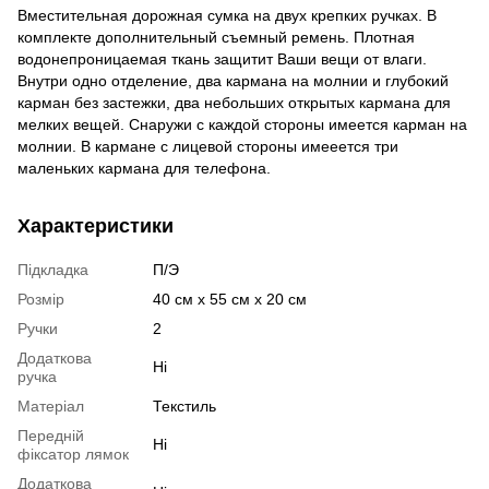
Вместительная дорожная сумка на двух крепких ручках. В
комплекте дополнительный съемный ремень. Плотная
водонепроницаемая ткань защитит Ваши вещи от влаги.
Внутри одно отделение, два кармана на молнии и глубокий
карман без застежки, два небольших открытых кармана для
мелких вещей. Снаружи с каждой стороны имеется карман на
молнии. В кармане с лицевой стороны имееется три
маленьких кармана для телефона.
Характеристики
Підкладка
П/Э
Розмір
40 см x 55 см x 20 см
Ручки
2
Додаткова
Ні
ручка
Матеріал
Текстиль
Передній
Ні
фіксатор лямок
Додаткова