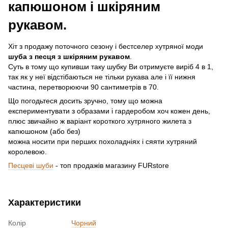
капюшоном і шкіряним
рукавом.
Хіт з продажу поточного сезону і бестселер хутряної моди
шуба з песця з шкіряним рукавом
.
Суть в тому що купивши таку шубку Ви отримуєте виріб 4 в 1,
так як у неї відстібаються не тільки рукава але і її нижня
частина, перетворюючи 90 сантиметрів в 70.
Що погодьтеся досить зручно, тому що можна
експериментувати з образами і гардеробом хоч кожен день,
плюс звичайно ж варіант короткого хутряного жилета з
капюшоном (або без)
можна носити при перших похоладніях і сяяти хутряний
королевою.
Песцеві шуби
- топ продажів магазину FURstore
Характеристики
Колір
Чорний