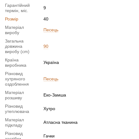
Гарантійний
9
термін, міс.
Розмір
40
Матеріал
Песець
виробу
Загальна
довжина
90
виробу (cm)
Країна
Україна
виробника
Різновид
хутряного
Песець
оздоблення
Матеріал
Еко-Замша
розшиву
Різновид
Хутро
утеплювача
Матеріал
Атласна тканина
підкладу
Різновид
Гачки
застібки