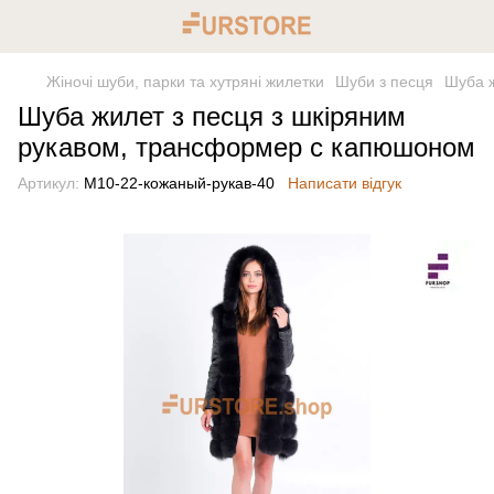
Жіночі шуби, парки та хутряні жилетки
Шуби з песця
Шуба ж
Шуба жилет з песця з шкіряним
рукавом, трансформер с капюшоном
Артикул:
М10-22-кожаный-рукав-40
Написати відгук