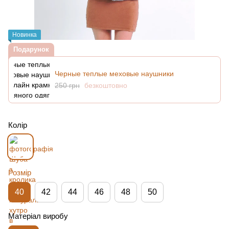
Новинка
Подарунок
Черные теплые меховые наушники
250 грн
безкоштовно
Колір
Розмір
40
42
44
46
48
50
Матеріал виробу