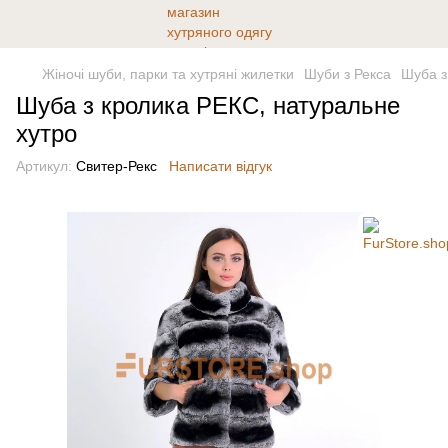
Жіночі шуби, парки та хутряні жилетки
Шуби з Рекса
Шуба з
Шуба з кролика РЕКС, натуральне
хутро
Артикул:
Свитер-Рекс
Написати відгук