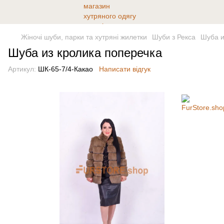
Жіночі шуби, парки та хутряні жилетки
Шуби з Рекса
Шуба и
Шуба из кролика поперечка
Артикул:
ШК-65-7/4-Какао
Написати відгук