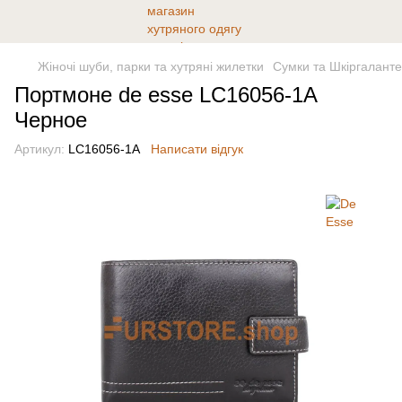
Жіночі шуби, парки та хутряні жилетки
Сумки та Шкіргалант
Портмоне de esse LC16056-1A
Черное
Артикул:
LC16056-1A
Написати відгук