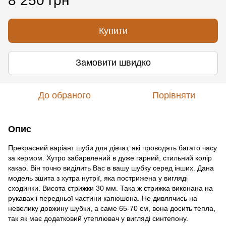
8 250 грн
Купити
Замовити швидко
До обраного
Порівняти
Опис
Прекрасний варіант шуби для дівчат, які проводять багато часу
за кермом. Хутро забарвлений в дуже гарний, стильний колір
какао. Він точно виділить Вас в вашу шубку серед інших. Дана
модель зшита з хутра нутрії, яка пострижена у вигляді
сходинки. Висота стрижки 30 мм. Така ж стрижка виконана на
рукавах і передньої частини капюшона. Не дивлячись на
невелику довжину шубки, а саме 65-70 см, вона досить тепла,
так як має додатковий утеплювач у вигляді синтепону.