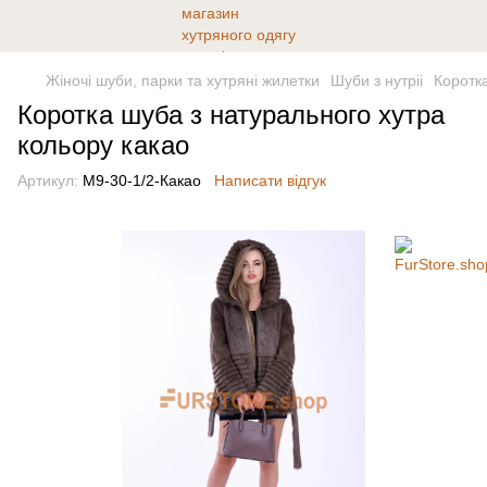
Жіночі шуби, парки та хутряні жилетки
Шуби з нутріі
Коротка
Коротка шуба з натурального хутра
кольору какао
Артикул:
М9-30-1/2-Какао
Написати відгук