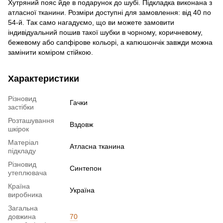
Хутряний пояс йде в подарунок до шубі. Підкладка виконана з
атласної тканини. Розміри доступні для замовлення: від 40 по
54-й. Так само нагадуємо, що ви можете замовити
індивідуальний пошив такої шубки в чорному, коричневому,
бежевому або сапфірове кольорі, а капюшончік завжди можна
замінити коміром стійкою.
Характеристики
Різновид
Гачки
застібки
Розташування
Вздовж
шкірок
Матеріал
Атласна тканина
підкладу
Різновид
Синтепон
утеплювача
Країна
Україна
виробника
Загальна
довжина
70