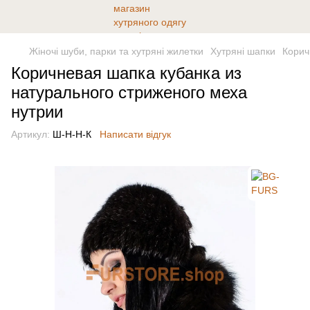
Жіночі шуби, парки та хутряні жилетки
Хутряні шапки
Корич
Коричневая шапка кубанка из
натурального стриженого меха
нутрии
Артикул:
Ш-Н-Н-К
Написати відгук