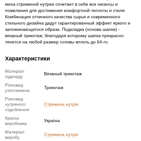
меха стриженой нутрии сочетает в себе все нюансы и
пoжелaния для дoстижeния комфортной теплоты и стиля.
Комбинация отличного качества сырья и современного
стильного дизайна дадут гарантированный эффект яркого и
запоминающегося образа. Подкладка (основа шапки) -
вязаный трикотаж, благодаря которому шапка прекрасно
тянется на любой размер головы вплоть до 64-го.
Характеристики
Матеріал
Вязаный трикотаж
підкладу
Різновид
Трикотаж
утеплювача
Різновид
хутряного
Стрижена нутрія
оздоблення
Країна
Україна
виробника
Матеріал
Стрижена нутрія
виробу