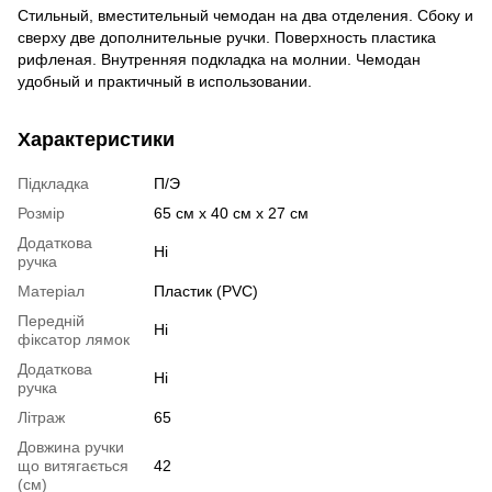
Стильный, вместительный чемодан на два отделения. Сбоку и
сверху две дополнительные ручки. Поверхность пластика
рифленая. Внутренняя подкладка на молнии. Чемодан
удобный и практичный в использовании.
Характеристики
Підкладка
П/Э
Розмір
65 см x 40 см x 27 см
Додаткова
Ні
ручка
Матеріал
Пластик (PVC)
Передній
Ні
фіксатор лямок
Додаткова
Ні
ручка
Літраж
65
Довжина ручки
що витягається
42
(см)